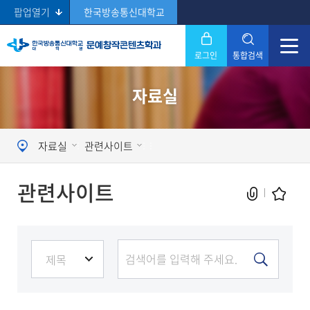
팝업열기
한국방송통신대학교
로그인
통합검색
닫기
자료실
Search
자료실
관련사이트
관련사이트
현재 페이지를 즐겨찾는 메뉴로
등록하시겠습니까?
메뉴추가