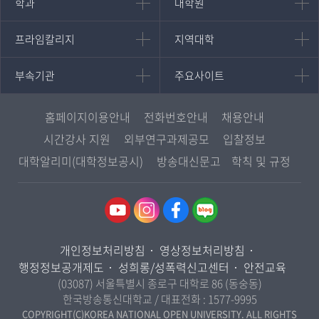
인문과학대학
대학원
학과
대학원
대학원
국어국문학과
프라임칼리지
지역대학
프라임칼리지
지역대학
경영대학원
영어영문학과
학사학위과정
지역대학 포털
중어중문학과
부속기관
주요사이트
부속기관
주요사이트
평생교육과정
서울지역대학
프랑스언어문화학과
중앙도서관
멘토링
부산지역대학
일본학과
원격교육혁신연구원
진로심리상담
홈페이지이용안내
전화번호안내
채용안내
대구경북지역대학
통합인문학연구소
교육정보화본부
시간강사 지원
외부연구과제공모
입찰정보
인천지역대학
사회과학대학
디지털미디어센터
국립대학육성사업
대학알리미(대학정보공시)
방송대신문고
학칙 및 규정
광주전남지역대학
법학과
종합교육연수원
OpenVLab
대전충남지역대학
행정학과
교양교육원
울산지역대학
경제학과
역사기록관
경기지역대학
경영학과
국제협력단
개인정보처리방침
영상정보처리방침
강원지역대학
무역학과
산학협력단
행정정보공개제도
성희롱/성폭력신고센터
안전교육
충북지역대학
미디어영상학과
(03087) 서울특별시 종로구 대학로 86 (동숭동)
인권센터
전북지역대학
한국방송통신대학교 / 대표전화 :
1577-9995
도시콘텐츠·관광학과
경남지역대학
COPYRIGHT(C)KOREA NATIONAL OPEN UNIVERSITY. ALL RIGHTS